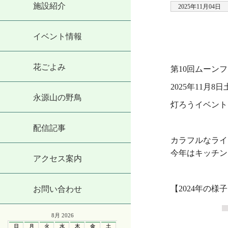
施設紹介
2025年11月04日
・
イベント情報
/
花ごよみ
第10回ムーン
2025年11月8
永源山の野鳥
灯ろうイベント 1
・
配信記事
カラフルなライ
今年はキッチン
アクセス案内
・
【2024年の様
お問い合わせ
8月 2026
日
月
火
水
木
金
土