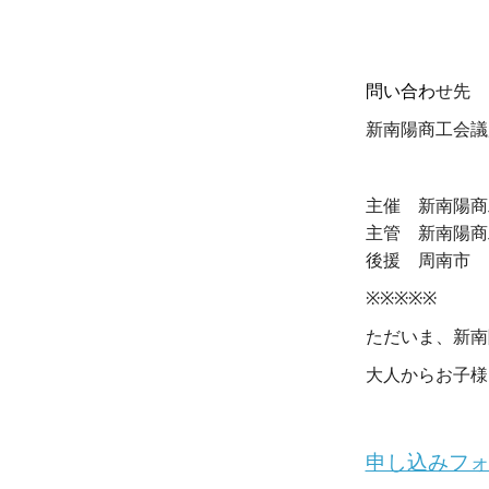
・
問い合わ
せ先
新南陽商工会議所08
・
主催 新南陽商
主管 新南陽商
後援 周南市
※※※※※
ただいま、新南
大人からお子様
・
申し込みフ