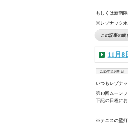
・
もしくは新南陽商
※レゾナック永
この記事の続き
11月
2025年11月04日
いつもレゾナッ
第10回ムーン
下記の日程にお
・
※テニスの壁打