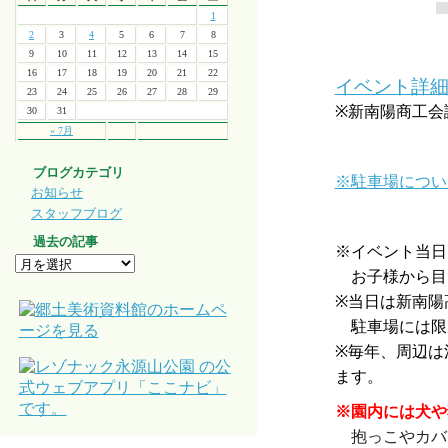
1
2
3
4
5
6
7
8
・
9
10
11
12
13
14
15
16
17
18
19
20
21
22
イベント詳
23
24
25
26
27
28
29
※新南陽商工会
30
31
« 7月
・
ブログカテゴリ
※駐車場につい
お知らせ
スタッフブログ
・
過去の記事
※イベント当日
お子様から目
※当日は新南陽高
駐車場には限
※毎年、周辺は
ます。
※園内には犬や
抱っこやカバ