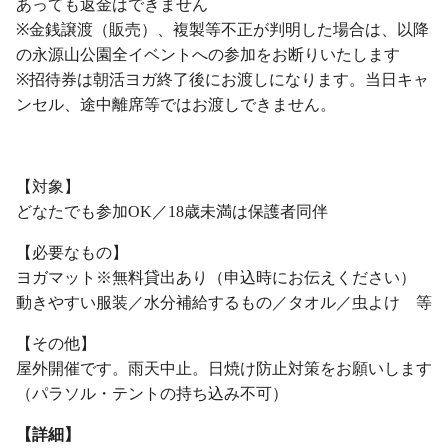
あっても返金はできません
※金銭譲渡（販売）、複製等不正が判明した場合は、以降
の永源山公園全イベントへの参加をお断りいたします
※招待券は朝活ヨガ終了後にお渡しになります。当日キャ
ンセル、途中離席等ではお渡しできません。
・
【対象】
どなたでも参加OK／18歳未満は保護者同伴
【必要なもの】
ヨガマット※無料貸出あり（申込時にお伝えください）
動きやすい服装／水分補給するもの／タオル／虫よけ 等
【その他】
屋外開催です。雨天中止。日焼け防止対策をお願いします
（パラソル・テントの持ち込み不可）
【詳細】