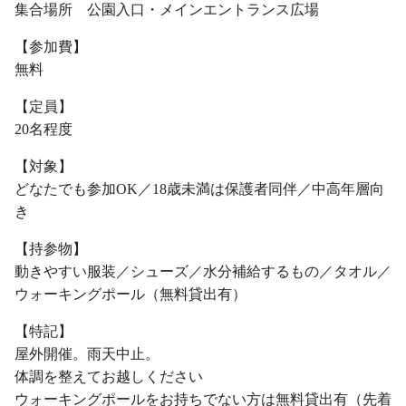
集合場所 公園入口・メインエントランス広場
【参加費】
無料
【定員】
20名程度
【対象】
どなたでも参加OK／18歳未満は保護者同伴／中高年層向
き
【持参物】
動きやすい服装／シューズ／水分補給するもの／タオル／
ウォーキングポール（無料貸出有）
【特記】
屋外開催。雨天中止。
体調を整えてお越しください
ウォーキングポールをお持ちでない方は無料貸出有（先着