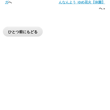
ガ
へ
んなんよう_ゆめ花火【休園】
へ »