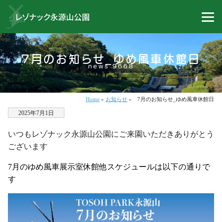
7月のお知らせ_ゆめ風車休館日
news 9668
Home
»
お知らせ
»
7月のお知らせ_ゆめ風車休館日
2025年7月1日
いつもレゾナック永源山公園にご来園いただきありがとう
ございます
7
月のゆめ風車展示室休館他スケジュールは以下の通りで
す