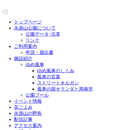
トップページ
永源山公園について
公園データ･沿革
リンク
ご利用案内
申請・届出書
施設紹介
ゆめ風車
ゆめ風車のしくみ
風車の言葉
ストリートオルガン
風車の国オランダと周南市
公園プール
イベント情報
花ごよみ
永源山の野鳥
配信記事
アクセス案内