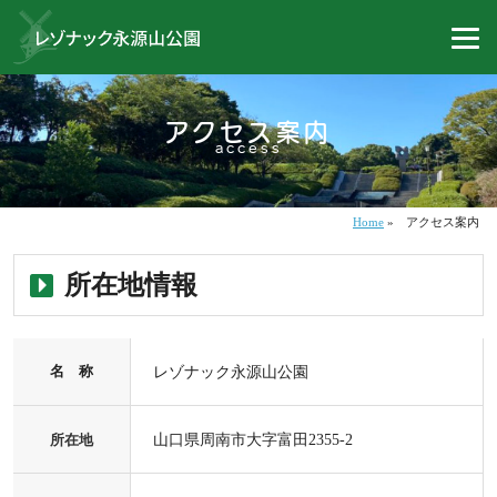
アクセス案内
access
Home
»
アクセス案内
所在地情報
名 称
レゾナック永源山公園
所在地
山口県周南市大字富田2355-2