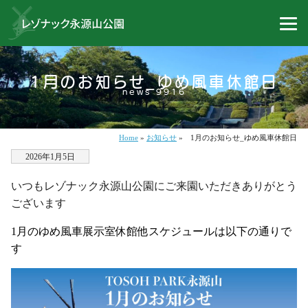
1月のお知らせ_ゆめ風車休館日
news 9916
Home
»
お知らせ
»
1月のお知らせ_ゆめ風車休館日
2026年1月5日
いつもレゾナック永源山公園にご来園いただきありがとう
ございます
1
月のゆめ風車展示室休館他スケジュールは以下の通りで
す