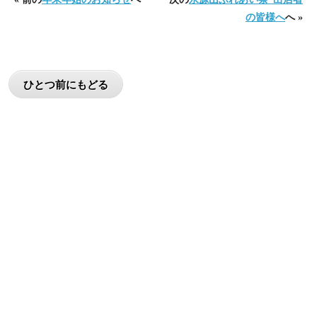
の皆様へ
へ »