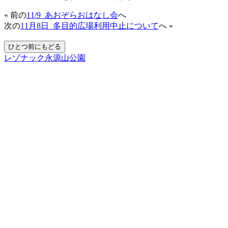
« 前の
11/9_あおぞらおはなし会
へ
次の
11月8日_多目的広場利用中止について
へ »
レゾナック永源山公園