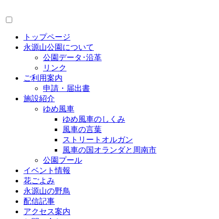
トップページ
永源山公園について
公園データ･沿革
リンク
ご利用案内
申請・届出書
施設紹介
ゆめ風車
ゆめ風車のしくみ
風車の言葉
ストリートオルガン
風車の国オランダと周南市
公園プール
イベント情報
花ごよみ
永源山の野鳥
配信記事
アクセス案内