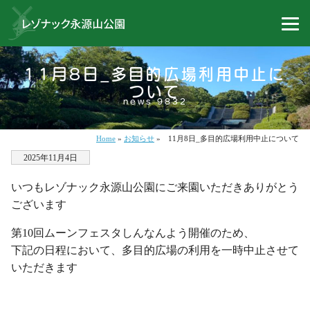
11月8日_多目的広場利用中止に
ついて
news 9832
Home
»
お知らせ
»
11月8日_多目的広場利用中止について
2025年11月4日
いつもレゾナック永源山公園にご来園いただきありがとう
ございます
第10回ムーンフェスタしんなんよう開催のため、
下記の日程において、多目的広場の利用を一時中止させて
いただきます
・