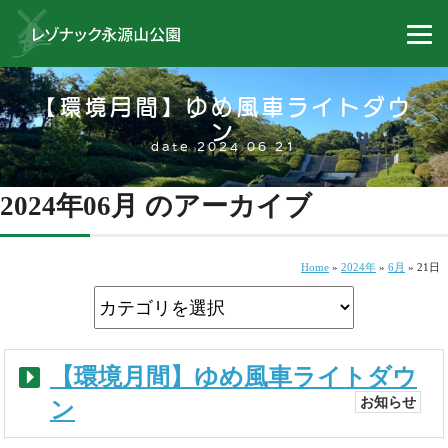
【環境月間】ゆめ風車ライトダウ
ン
date 2024 06 21
2024年06月 のアーカイブ
Home
»
2024年
»
6月
»
21日
【環境月間】ゆめ風車ライトダウ
お知らせ
ン