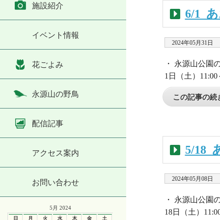
施設紹介
6/1
イベント情報
2024年05月31日
・ 永源山公園
花ごよみ
1日（土）11:
永源山の野鳥
この記事の続き
配信記事
5/1
アクセス案内
2024年05月08日
お問い合わせ
・ 永源山公園
5月 2024
18日（土）11:00
日
月
火
水
木
金
土