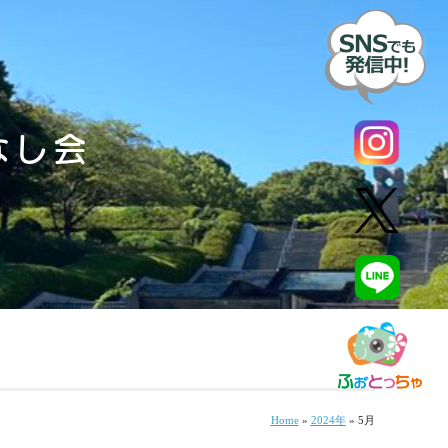
なし会
Home
»
2024年
»
5月