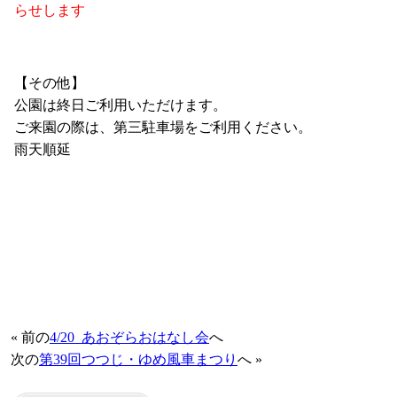
らせします
・
【その他】
公園は終日ご利用いただけます。
ご来園の際は、第三駐車場をご利用ください。
雨天順延
・
・
・
« 前の
4/20_あおぞらおはなし会
へ
次の
第39回つつじ・ゆめ風車まつり
へ »