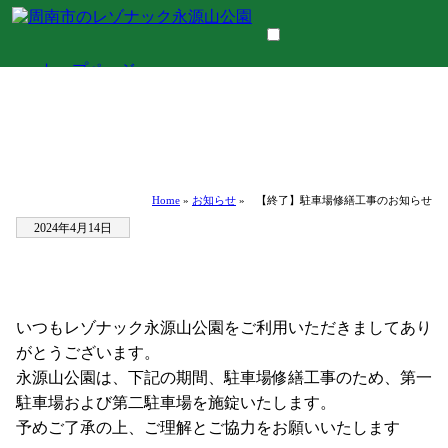
トップページ
永源山公園について
【終了】駐車場修繕工事のお知ら
公園データ･沿革
せ
リンク
news 8771
ご利用案内
申請・届出書
施設紹介
Home
»
お知らせ
»
【終了】駐車場修繕工事のお知らせ
ゆめ風車
2024年4月14日
ゆめ風車のしくみ
風車の言葉
ストリートオルガン
・
風車の国オランダと周南市
公園プール
いつもレゾナック永源山公園をご利用いただきましてあり
イベント情報
がとうございます。
花ごよみ
永源山公園は、下記の期間、駐車場修繕工事のため、第一
永源山の野鳥
駐車場および第二駐車場を施錠いたします。
配信記事
アクセス案内
予めご了承の上、ご理解とご協力をお願いいたします
お問い合わせ