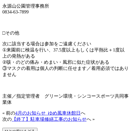
永源山公園管理事務所
0834-63-7899
・
□その他
次に該当する場合は参加をご遠慮ください
①来園前に検温を行い、37.5度以上もしくは平熱比＋1度以
上の発熱がある
②咳・のどの痛み・めまい・風邪に似た症状がある
③マスクの着用は個人の判断に任せます／着用必須ではあり
ません
・
主催／指定管理者 グリーン環境・シンコースポーツ共同事
業体
« 前の
4月のお知らせ_ゆめ風車休館日
へ
次の
【終了】駐車場修繕工事のお知らせ
へ »