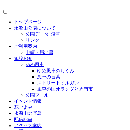
トップページ
永源山公園について
公園データ･沿革
リンク
ご利用案内
申請・届出書
施設紹介
ゆめ風車
ゆめ風車のしくみ
風車の言葉
ストリートオルガン
風車の国オランダと周南市
公園プール
イベント情報
花ごよみ
永源山の野鳥
配信記事
アクセス案内