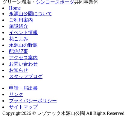
グリーン環境・
シンコースポーツ
共同事業体
Home
永源山公園について
ご利用案内
施設紹介
イベント情報
花ごよみ
永源山の野鳥
配信記事
アクセス案内
お問い合わせ
お知らせ
スタッフブログ
申請・届出書
リンク
プライバシーポリシー
サイトマップ
Copyright
2026 © レゾナック永源山公園
All Rights Reserved.