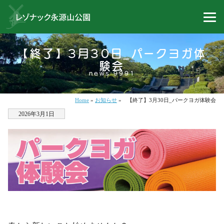
【終了】3月30日_パークヨガ体
験会
news 9991
Home
»
お知らせ
»
【終了】3月30日_パークヨガ体験会
2026年3月1日
・