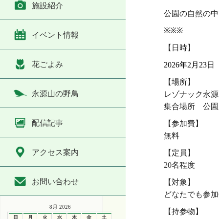
施設紹介
公園の自然の中
※※※
イベント情報
【日時】
花ごよみ
2026年2月23日
【場所】
永源山の野鳥
レゾナック永源
集合場所 公園
配信記事
【参加費】
無料
アクセス案内
【定員】
20名程度
お問い合わせ
【対象】
どなたでも参加
8月 2026
【持参物】
日
月
火
水
木
金
土