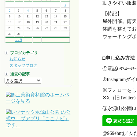
動きやすい服装
1
2
3
4
5
6
7
8
【特記】
9
10
11
12
13
14
15
屋外開催。雨天
16
17
18
19
20
21
22
体調を整えてお
23
24
25
26
27
28
29
30
31
ウォーキングポ
« 7月
・
ブログカテゴリ
□申し込み方法
お知らせ
スタッフブログ
①電話0834ｰ63ｰ
過去の記事
②Instagram
※フォローをし
※X（旧Twit
③永源山公園L
@969ehn