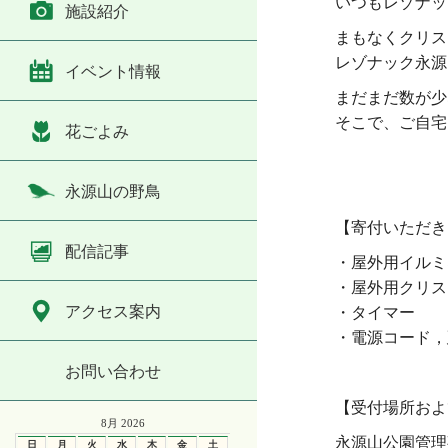
いつもレゾナッ
施設紹介
まもなくクリス
レゾナック永源
イベント情報
まだまだ数が少
そこで、ご自宅
花ごよみ
永源山の野鳥
・
【寄付いただき
配信記事
・屋外用イルミ
・屋外用クリス
アクセス案内
・タイマー
・電源コード，
お問い合わせ
・
【受付場所およ
8月 2026
永源山公園管理
日
月
火
水
木
金
土