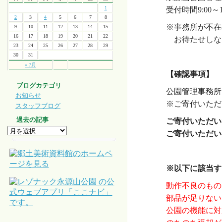
1
受付時間9:00～16
2
3
4
5
6
7
8
※事務所が不在
9
10
11
12
13
14
15
16
17
18
19
20
21
22
お待たせしな
23
24
25
26
27
28
29
30
31
・
« 7月
【確認事項】
ブログカテゴリ
公園管理事務所
お知らせ
※ご寄付いただ
スタッフブログ
過去の記事
ご寄付いただい
ご寄付いただい
・
※以下に該当す
動作不良のもの
部品が足りない
公園の機能に対