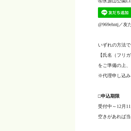
④永源山公園L
@969ehn
・
いずれの方法で
【氏名（フリガ
をご準備の上、
※代理申し込み
・
□申込期限
受付中～12月1
空きがあれば当
・