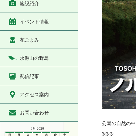
施設紹介
イベント情報
花ごよみ
永源山の野鳥
配信記事
アクセス案内
・
お問い合わせ
公園の自然の中
8月 2026
※※※
日
月
火
水
木
金
土