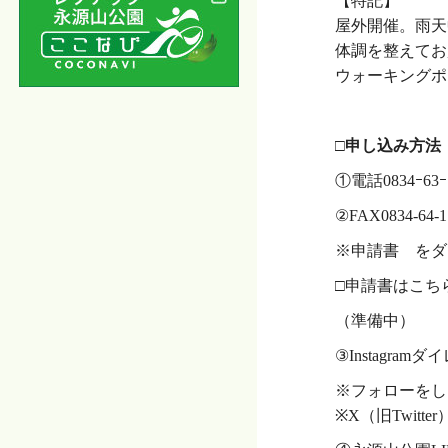
【特記】
屋外開催。雨天
体調を整えてお
ウォーキングポ
・
□申し込み方法
①電話0834ｰ63ｰ
②FAX0834-64-1
※申請書 をダ
□申請書はこち
（準備中）
③Instagram
※フォローをし
※X（旧Twit