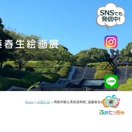
藤春生絵画展
Home
»
お知らせ
»
周南市郷土美術資料館_遠藤春生絵画展