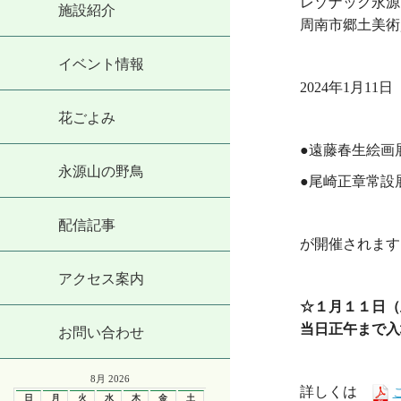
レゾナック永源
施設紹介
周南市郷土美術
・
イベント情報
2024年1月1
花ごよみ
・
●遠藤春生絵画
永源山の野鳥
●尾崎正章常設
・
配信記事
が開催されます
・
アクセス案内
☆１月１１日（
当日正午まで入
お問い合わせ
・
8月 2026
詳しくは
日
月
火
水
木
金
土