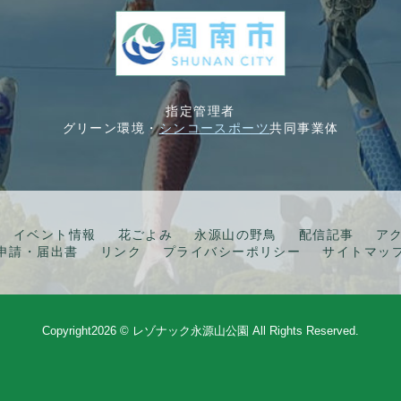
指定管理者
グリーン環境・
シンコースポーツ
共同事業体
イベント情報
花ごよみ
永源山の野鳥
配信記事
ア
申請・届出書
リンク
プライバシーポリシー
サイトマッ
Copyright
2026 © レゾナック永源山公園
All Rights Reserved.