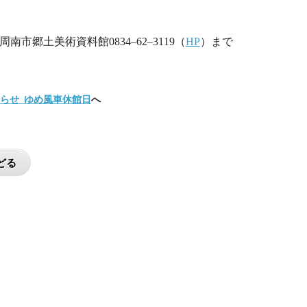
南市郷土美術資料館0834‒62‒3119（
HP
）まで
知らせ_ゆめ風車休館日
へ