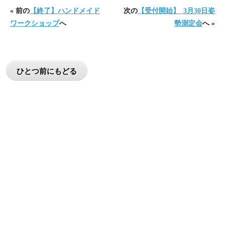
« 前の
【終了】ハンドメイド
次の
【受付開始】_3月30日姿
ワークショップ
へ
勢測定会
へ »