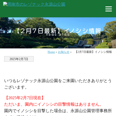
【2月7日最新】イノシシ情報
news 9165
Home
»
お知らせ
»
【2月7日最新】イノシシ情報
2025年2月7日
・
いつもレゾナック永源山公園をご来園いただきありがとう
ございます。
【2025
年2月7日現在】
ただいま、園内にイノシシの目撃情報はありません。
園内でイノシシを目撃した場合は、永源山公園管理事務所