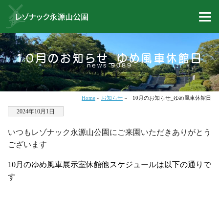
10月のお知らせ_ゆめ風車休館日
news 9089
Home
»
お知らせ
»
10月のお知らせ_ゆめ風車休館日
2024年10月1日
いつもレゾナック永源山公園にご来園いただきありがとう
ございます
10
月のゆめ風車展示室休館他スケジュールは以下の通りで
す
.