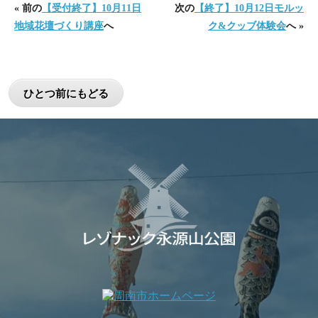
« 前の
【受付終了】10月11日
次の
【終了】10月12日モルッ
地域花壇づくり講座
へ
ク&クッブ体験会
へ »