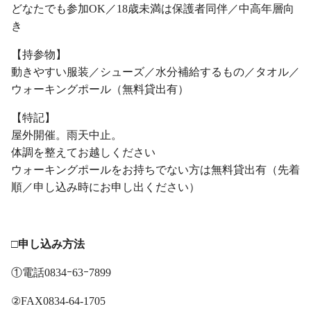
どなたでも参加OK／18歳未満は保護者同伴／中高年層向
き
【持参物】
動きやすい服装／シューズ／水分補給するもの／タオル／
ウォーキングポール（無料貸出有）
【特記】
屋外開催。雨天中止。
体調を整えてお越しください
ウォーキングポールをお持ちでない方は無料貸出有（先着
順／申し込み時にお申し出ください）
・
□申し込み方法
①電話0834ｰ63ｰ7899
②FAX0834-64-1705