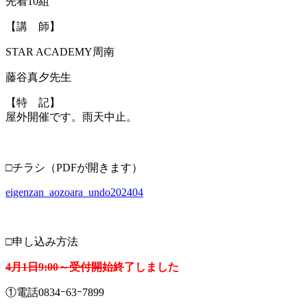
先着10組
【講 師】
STAR ACADEMY周南
藤谷真夕先生
【特 記】
屋外開催です。雨天中止。
・
□チラシ（PDFが開きます）
eigenzan_aozoara_undo202404
・
□申し込み方法
4月1日9:00～受付開始
終了しました
①電話0834ｰ63ｰ7899