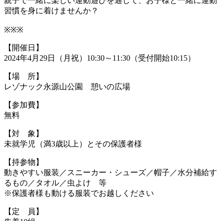
親子で一緒に楽しい運動遊びを通して、お子様と一緒に運動
習慣を身に着けませんか？
※※※
【開催日】
2024年4月29日（月祝）10:30～11:30（受付開始10:15）
【場 所】
レゾナック永源山公園 憩いの広場
【参加費】
無料
【対 象】
未就学児（満3歳以上）とその保護者様
【持参物】
動きやすい服装／スニーカー・シューズ／帽子／水分補給す
るもの／タオル／虫よけ 等
※保護者様も動ける服装でお越しください
【定 員】