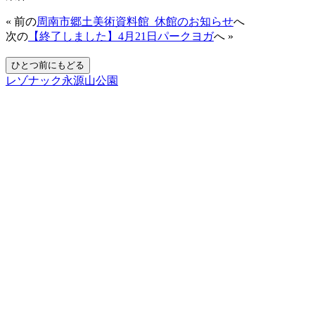
« 前の
周南市郷土美術資料館_休館のお知らせ
へ
次の
【終了しました】4月21日パークヨガ
へ »
レゾナック永源山公園