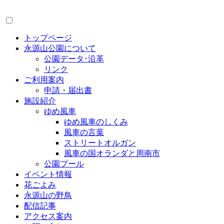
トップページ
永源山公園について
公園データ･沿革
リンク
ご利用案内
申請・届出書
施設紹介
ゆめ風車
ゆめ風車のしくみ
風車の言葉
ストリートオルガン
風車の国オランダと周南市
公園プール
イベント情報
花ごよみ
永源山の野鳥
配信記事
アクセス案内