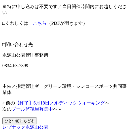
※特に申し込みは不要です／当日開催時間内にお越しくださ
い
□くわしくは
こちら
（PDFが開きます）
・
□問い合わせ先
永源山公園管理事務所
0834-63-7899
・
主催／指定管理者 グリーン環境・シンコースポーツ共同事
業体
« 前の
【終了】6月18日ノルディックウォーキング
へ
次の
プール監視員募集中
へ »
レゾナック永源山公園