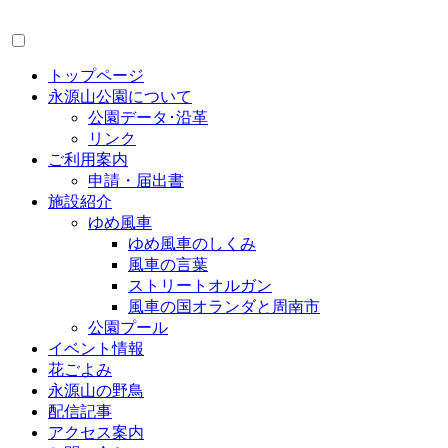
トップページ
永源山公園について
公園データ･沿革
リンク
ご利用案内
申請・届出書
施設紹介
ゆめ風車
ゆめ風車のしくみ
風車の言葉
ストリートオルガン
風車の国オランダと周南市
公園プール
イベント情報
花ごよみ
永源山の野鳥
配信記事
アクセス案内