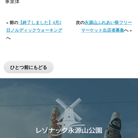
事業体
« 前の
【終了しました】4月2
次の
永源山ふれあい祭フリー
日ノルディックウォーキング
マーケット出店者募集
へ »
へ