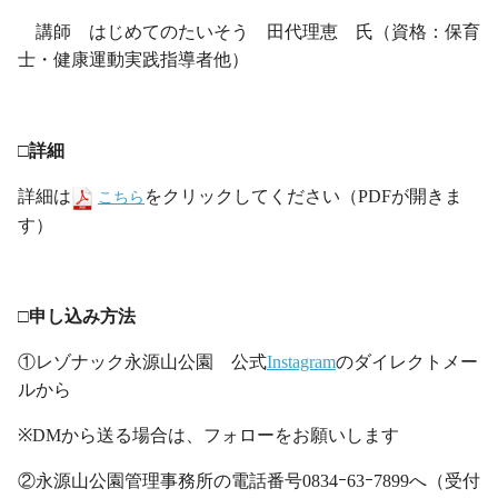
講師 はじめてのたいそう 田代理恵 氏（資格：保育
士・健康運動実践指導者他）
・
□詳細
詳細は
をクリックしてください（PDFが開きま
こちら
す）
・
□申し込み方法
①レゾナック永源山公園 公式
Instagram
のダイレクトメー
ルから
※DMから送る場合は、フォローをお願いします
②永源山公園管理事務所の電話番号0834ｰ63ｰ7899へ（受付