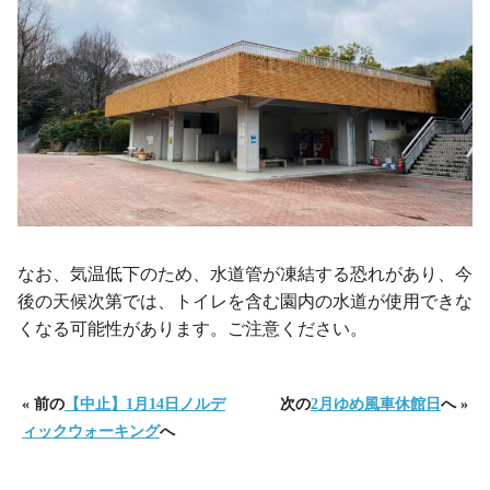
なお、気温低下のため、水道管が凍結する恐れがあり、今
後の天候次第では、トイレを含む園内の水道が使用できな
くなる可能性があります。ご注意ください。
« 前の
【中止】1月14日ノルデ
次の
2月ゆめ風車休館日
へ »
ィックウォーキング
へ