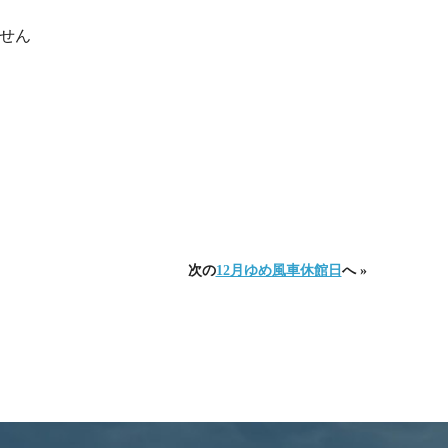
せん
次の
12月ゆめ風車休館日
へ »