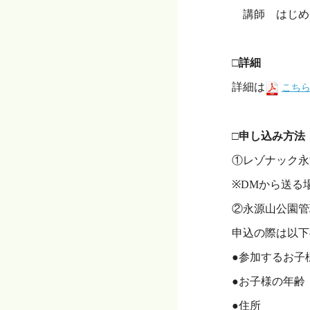
講師 はじめ
・
□詳細
詳細は
こち
・
□申し込み方法
①レゾナック永
※DMから送る
②永源山公園管理事
申込の際は以下
●参加するお子
●お子様の年齢
●住所