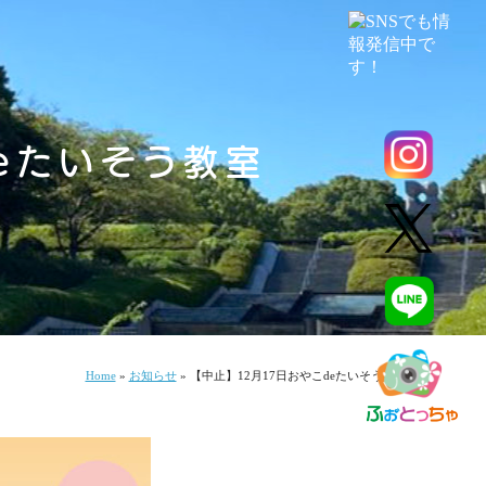
eたいそう教室
Home
»
お知らせ
»
【中止】12月17日おやこdeたいそう教室