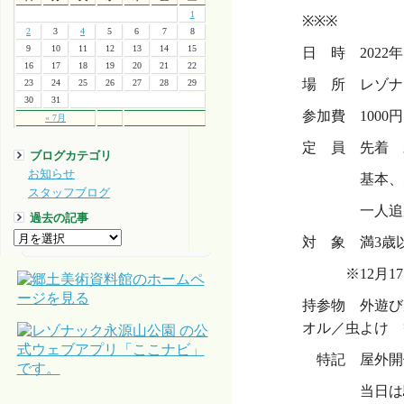
1
※※※
2
3
4
5
6
7
8
9
10
11
12
13
14
15
日 時 2022年1
16
17
18
19
20
21
22
場 所 レゾナ
23
24
25
26
27
28
29
30
31
参加費 100
« 7月
定 員 先着 
ブログカテゴリ
お知らせ
基本、大人1
スタッフブログ
一人追加につ
過去の記事
対 象 満3歳
※12月17
持参物 外遊び
オル／虫よけ 
特記 屋外開
当日は駐車場