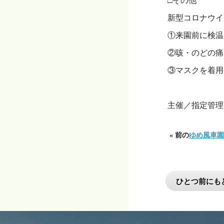
□その他
新型コロナウイ
①来園前に検温
②咳・のどの痛
③マスクを着用
・
主催／指定管理
« 前の
ゆめ風車園