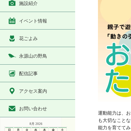
施設紹介
イベント情報
花ごよみ
永源山の野鳥
配信記事
アクセス案内
お問い合わせ
運動能力は、お
も大切なことな
8月 2026
能力を育ててみ
日
月
火
水
木
金
土