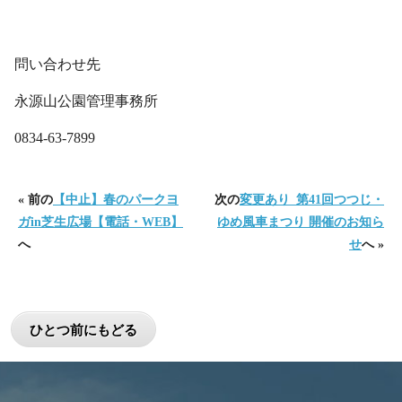
・
問い合わせ先
永源山公園管理事務所
0834-63-7899
« 前の
【中止】春のパークヨ
次の
変更あり_第41回つつじ・
ガin芝生広場【電話・WEB】
ゆめ風車まつり 開催のお知ら
へ
せ
へ »